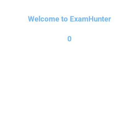
Welcome to ExamHunter
0
ต้องการคำแนะนำในการเตรียมสอบ GMAT
ติดต่อทีมงานของเราที่มีประสบการณ์ในการเตรียมสอบ GMAT ได้
เลย
091-765-8897