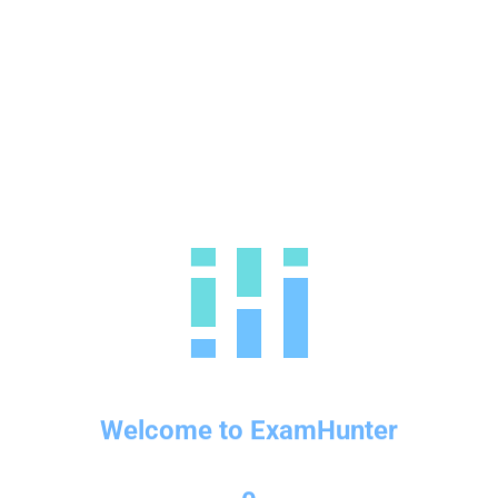
หรือในด้านการทำงานที่ต้องการความเชี่ยวชาญพิเศษด้าน
ภาษา เนื่องจากข้อสอบจะเป็นการวัดความรู้ภาษาอังกฤษใน
ระดับวิชาการ
IELTS General Training เหมาะกับผู้ที่ต้องการนำคะแนนไปใช้
ในการศึกษาต่อในระดับที่ต่ำกว่าปริญญา หรือในการสมัครงาน
กับองค์กรต่างๆ นอกจากนั้นยังสามารถนำไปใช้สำหรับการยื่น
ขอวีซ่าเพื่อการย้ายถิ่นฐาน โดยข้อสอบจะเป็นการวัดความรู้
ภาษาอังกฤษในระดับพื้นฐาน และการสื่อสารทั่วไปในชีวิต
ประจำวัน
Welcome to ExamHunter