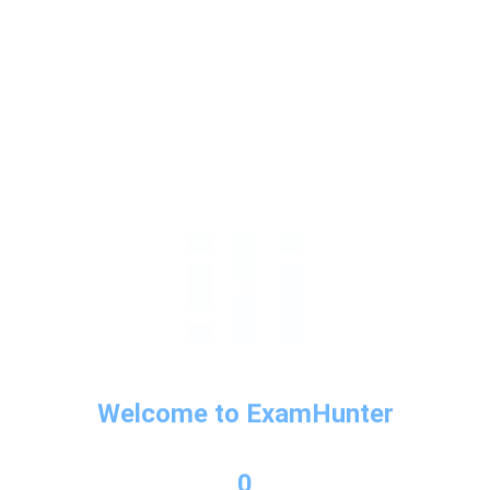
 แผนภูมิ, ตาราง โดยทั่วไปแล้วจะมีตัวเลือกคำตอบอย่างน้อยสาม
ู้สอบต้องแยกให้ออกระหว่างข้อมูลที่จะต้องนำมาใช้และไม่ใช้ โดยสิ
การเรียบเรียงข้อมูล
มทั้งหมด 12 ข้อและมีเวลาในการทำ 30 นาที
idered vital for a 21st-century business professional: the abilit
 charts, graphs, and tables. The candidate should also be adept 
Welcome to ExamHunter
formation. The 4 different question types are as follows:
0