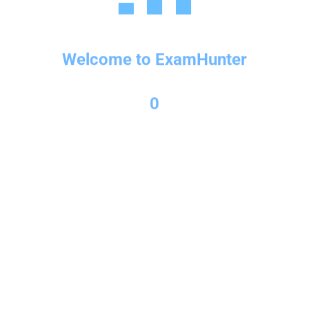
ติดต่อสอบถามได้ที่
Line ID: @primeeng
Email : contact@Primeeng.net
Welcome to ExamHunter
0